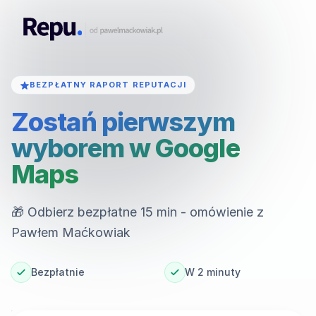
Przejdź do głównej treści
repu.pl
BEZPŁATNY RAPORT REPUTACJI
Zostań pierwszym
wyborem w Google
Maps
🎁 Odbierz bezpłatne 15 min - omówienie z
Pawłem Maćkowiak
Bezpłatnie
W 2 minuty